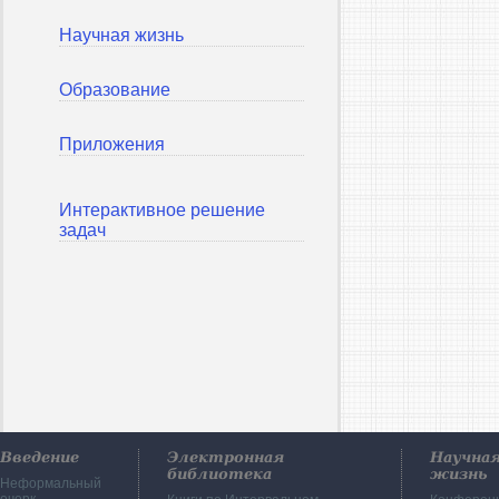
Научная жизнь
Образование
Приложения
Интерактивное решение
задач
Введение
Электронная
Научна
библиотека
жизнь
Неформальный