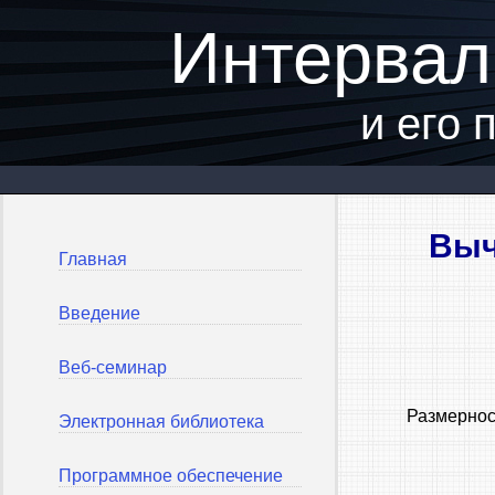
Интервал
и его
Выч
Главная
Введение
Веб-семинар
Размернос
Электронная библиотека
Программное обеспечение