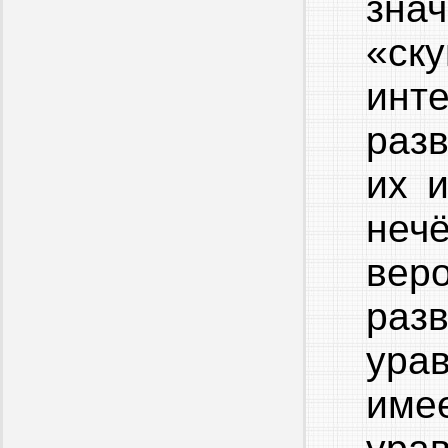
знач
«ск
инт
раз
их 
неч
вер
раз
ура
име