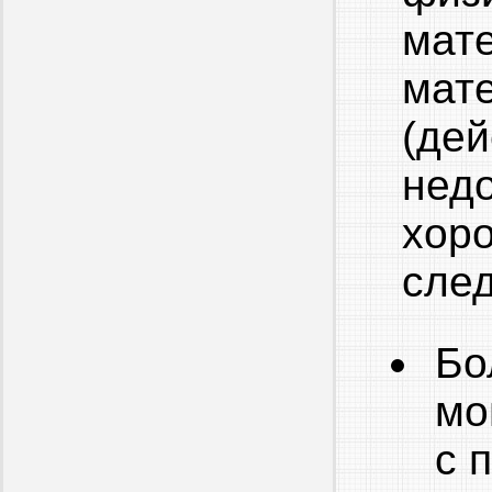
мат
мат
(де
недо
хор
сле
Бо
мо
с 