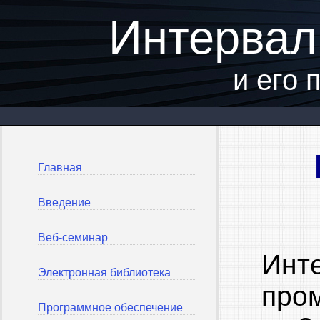
Интервал
и его
Главная
Введение
Веб-семинар
Инт
Электронная библиотека
про
Программное обеспечение