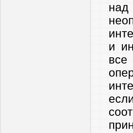
над
не
инт
и и
все
опе
инте
если
соо
при