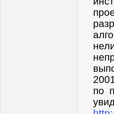
инс
про
раз
алг
не
не
вып
200
по 
у
http