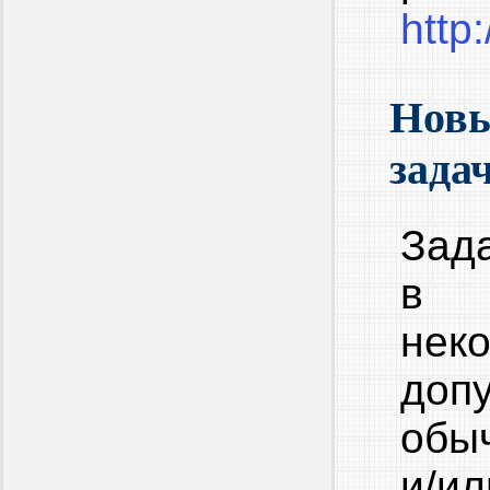
http
Новы
зада
Зада
в н
не
доп
обы
и/и