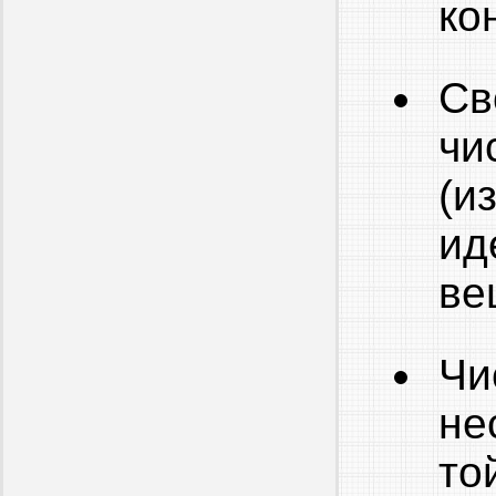
ко
Св
чи
(и
ид
ве
Чи
не
то