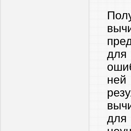
Пол
выч
пре
для
оши
ней
резу
выч
для