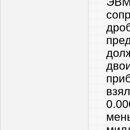
ЭВМ
соп
дро
пре
дол
дво
при
взя
0.0
мен
мил