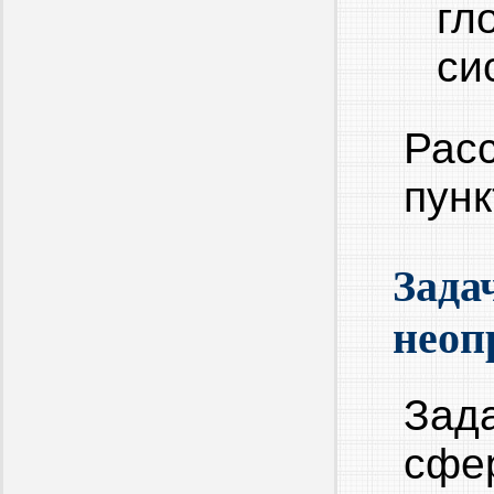
гл
си
Рас
пунк
Зада
неоп
Зад
сфе