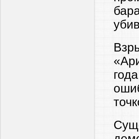
бар
убив
Взр
«Ари
года
оши
точк
Сущ
дем