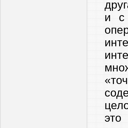
дру
и с
опе
инт
инт
мно
«то
сод
цел
эт