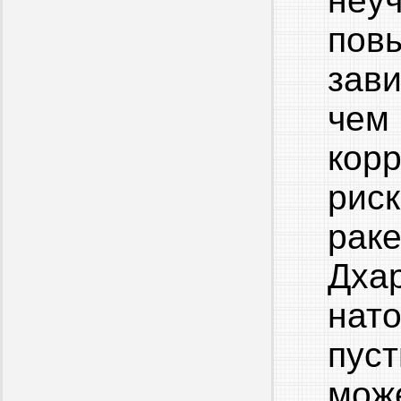
неу
пов
зав
че
кор
риск
раке
Дха
нат
пус
мож