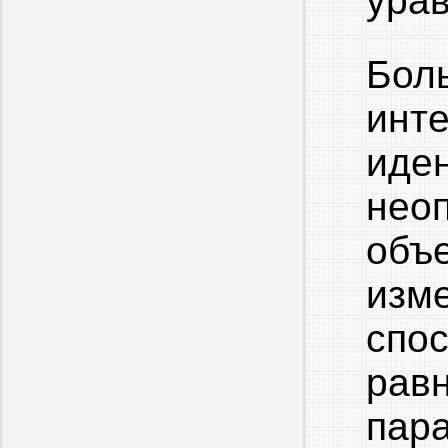
ура
Бол
инт
ид
нео
объ
изм
спо
равн
пар