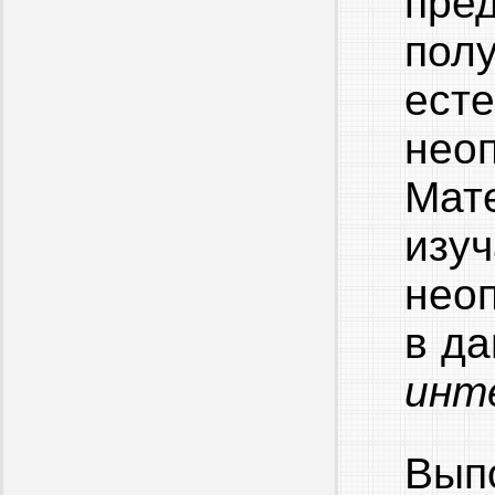
пре
пол
ес
нео
Мат
изу
нео
в д
инт
Вып