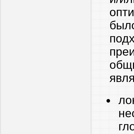
опт
был
под
преи
общ
явл
ло
не
гл