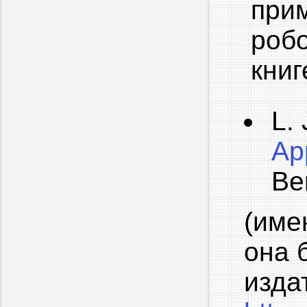
пр
роб
книг
L. 
App
Be
(име
она 
изда