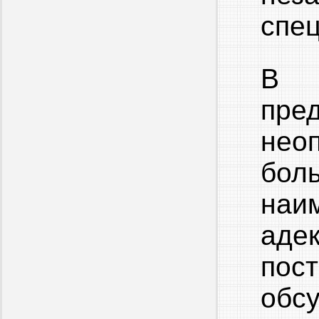
спец
В н
пр
нео
бол
наи
аде
по
обс