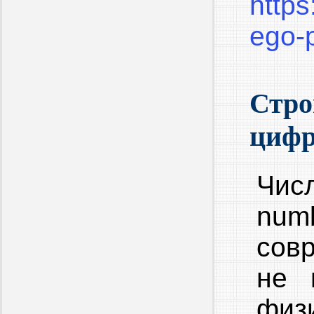
https
ego-p
Стро
циф
Числ
num
сов
не 
фи