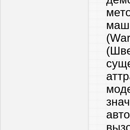
мет
маш
(Wa
(Шв
су
атт
мод
зна
авт
выз