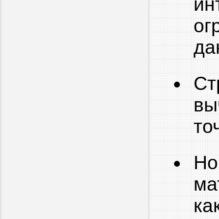
ин
ог
да
Ст
вы
то
Но
ма
ка