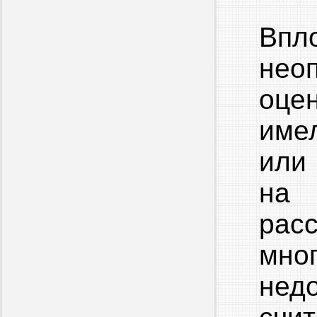
Впл
нео
оце
име
или
на
рас
мн
нед