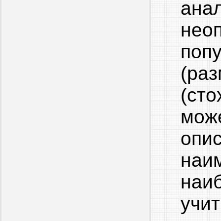
ана
нео
по
(р
(ст
мож
опи
наи
наи
учи