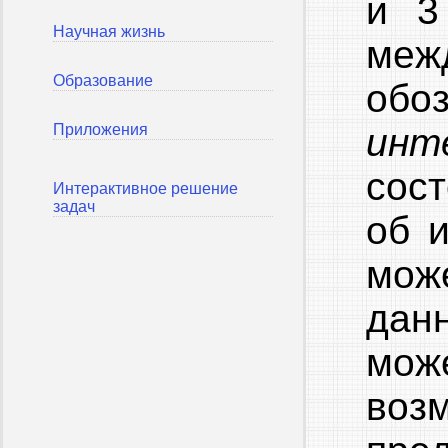
и 3
Научная жизнь
меж
Образование
обоз
Приложения
инт
сос
Интерактивное решение
задач
об 
мож
дан
мож
воз