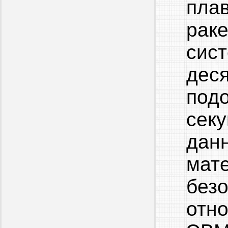
пла
рак
сис
дес
под
сек
да
мате
без
отн