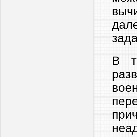
выч
дал
зада
В т
раз
вое
пер
при
неа