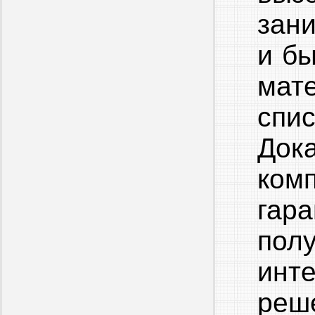
зан
и б
мат
спи
Док
ком
га
пол
инт
ре