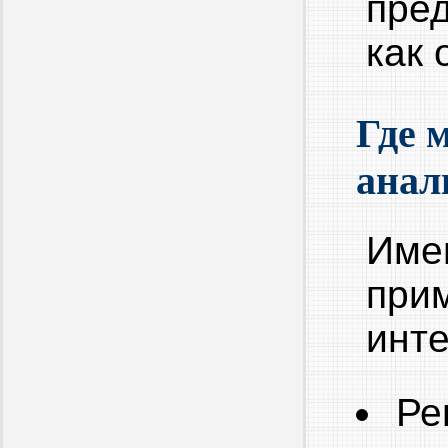
пре
как 
Где 
анал
Име
при
инт
Ре