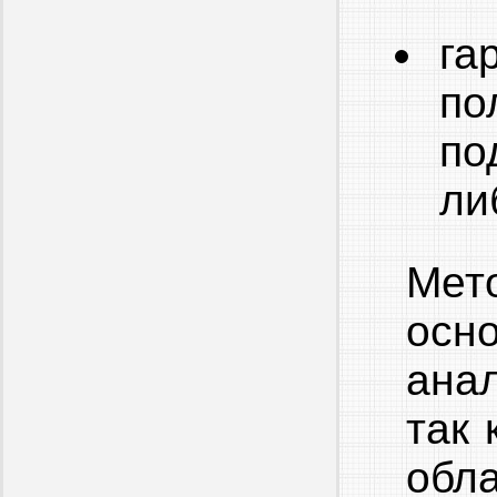
га
по
по
ли
Мет
осн
ана
так 
обл