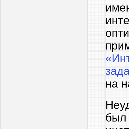
име
инт
опт
пр
«Ин
зад
на н
Неу
бы