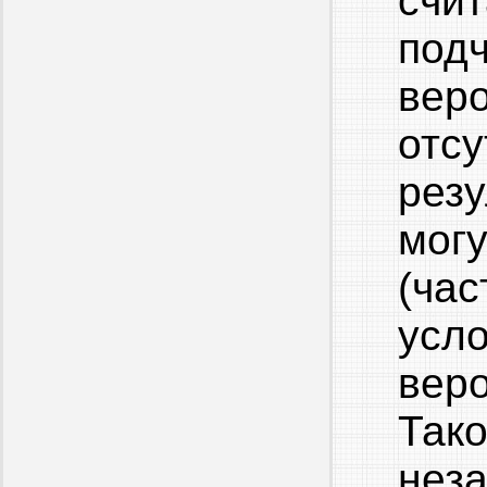
счи
по
вер
отс
резу
мог
(ча
усл
вер
Та
нез