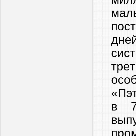
мал
пос
дне
сис
трет
осо
«Пэ
в 7
вып
про